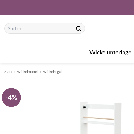
Zum
Inhalt
springen
Suchen
nach:
Wickelunterlage
Start
»
Wickelmöbel
»
Wickelregal
-4%