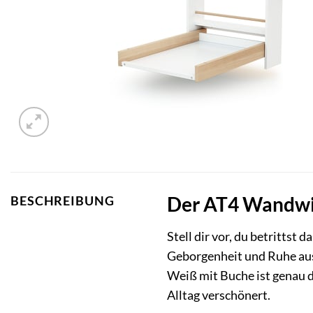
Der AT4 Wandwick
BESCHREIBUNG
Stell dir vor, du betrittst
Geborgenheit und Ruhe ausst
Weiß mit Buche ist genau d
Alltag verschönert.