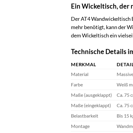
Ein Wickeltisch, der
Der AT4 Wandwickeltisch ES
mehr benötigt, kann der Wi
dem Wickeltisch ein vielsei
Technische Details i
MERKMAL
DETAI
Material
Massiv
Farbe
Weiß mi
Maße (ausgeklappt)
Ca. 75 c
Maße (eingeklappt)
Ca. 75 c
Belastbarkeit
Bis 15 k
Montage
Wandm