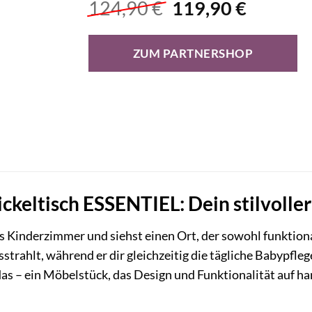
Ursprünglicher
Aktuell
124,90
€
119,90
€
Preis
Preis
war:
ist:
ZUM PARTNERSHOP
124,90 €
119,90 
eltisch ESSENTIEL: Dein stilvoller
 das Kinderzimmer und siehst einen Ort, der sowohl funktiona
rahlt, während er dir gleichzeitig die tägliche Babypfleg
as – ein Möbelstück, das Design und Funktionalität auf 