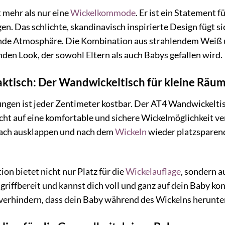
 mehr als nur eine
Wickelkommode
. Er ist ein Statement 
en. Das schlichte, skandinavisch inspirierte Design fügt si
de Atmosphäre. Die Kombination aus strahlendem Weiß un
den Look, der sowohl Eltern als auch Babys gefallen wird.
aktisch: Der Wandwickeltisch für kleine Räu
ngen ist jeder Zentimeter kostbar. Der AT4 Wandwickeltis
icht auf eine komfortable und sichere Wickelmöglichkeit
infach ausklappen und nach dem
Wickeln
wieder platzsparen
on bietet nicht nur Platz für die
Wickelauflage
, sondern a
s griffbereit und kannst dich voll und ganz auf dein Baby k
 verhindern, dass dein Baby während des Wickelns herunter