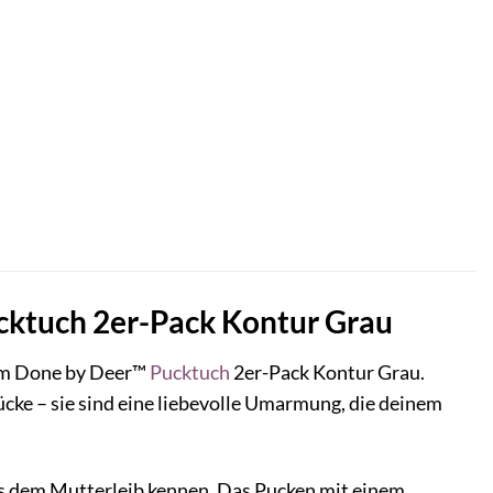
cktuch 2er-Pack Kontur Grau
em Done by Deer™
Pucktuch
2er-Pack Kontur Grau.
cke – sie sind eine liebevolle Umarmung, die deinem
us dem Mutterleib kennen. Das Pucken mit einem