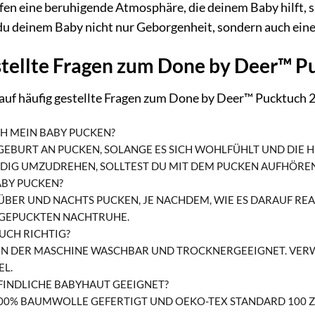
ffen eine beruhigende Atmosphäre, die deinem Baby hilft,
u deinem Baby nicht nur Geborgenheit, sondern auch eine
stellte Fragen zum Done by Deer™ P
 auf häufig gestellte Fragen zum Done by Deer™ Pucktuch 
H MEIN BABY PUCKEN?
GEBURT AN PUCKEN, SOLANGE ES SICH WOHLFÜHLT UND DIE H
NDIG UMZUDREHEN, SOLLTEST DU MIT DEM PUCKEN AUFHÖREN
ABY PUCKEN?
ÜBER UND NACHTS PUCKEN, JE NACHDEM, WIE ES DARAUF REA
 GEPUCKTEN NACHTRUHE.
UCH RICHTIG?
C IN DER MASCHINE WASCHBAR UND TROCKNERGEEIGNET. VE
EL.
FINDLICHE BABYHAUT GEEIGNET?
 100% BAUMWOLLE GEFERTIGT UND OEKO-TEX STANDARD 100 ZE