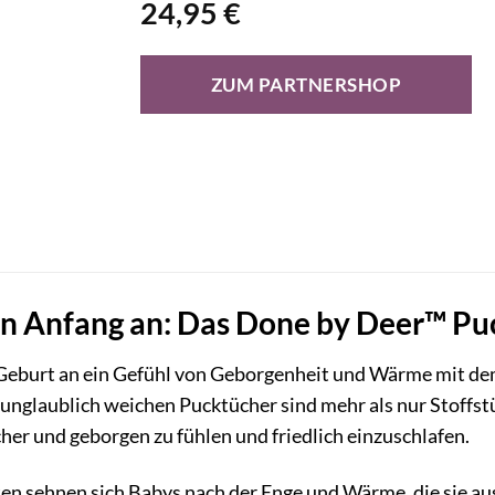
24,95
€
ZUM PARTNERSHOP
n Anfang an: Das Done by Deer™ Pu
Geburt an ein Gefühl von Geborgenheit und Wärme mit d
glaublich weichen Pucktücher sind mehr als nur Stoffstü
icher und geborgen zu fühlen und friedlich einzuschlafen.
en sehnen sich Babys nach der Enge und Wärme, die sie a