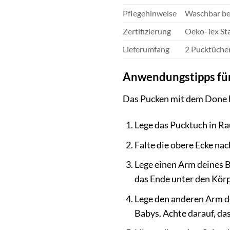
Pflegehinweise
Waschbar bei
Zertifizierung
Oeko-Tex Sta
Lieferumfang
2 Pucktüche
Anwendungstipps für
Das Pucken mit dem Done by
Lege das Pucktuch in Ra
Falte die obere Ecke nac
Lege einen Arm deines B
das Ende unter den Körp
Lege den anderen Arm de
Babys. Achte darauf, d