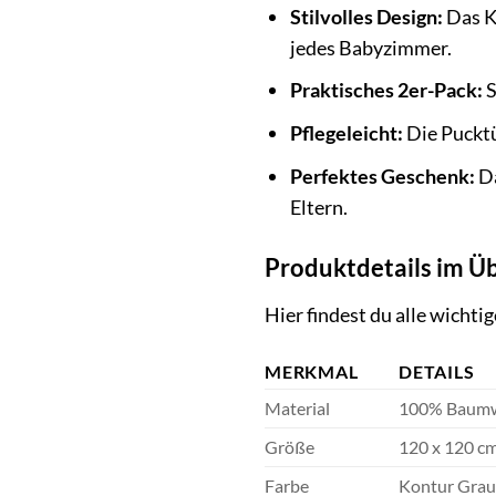
Stilvolles Design:
Das K
jedes Babyzimmer.
Praktisches 2er-Pack:
S
Pflegeleicht:
Die Pucktü
Perfektes Geschenk:
Da
Eltern.
Produktdetails im Üb
Hier findest du alle wich
MERKMAL
DETAILS
Material
100% Baumw
Größe
120 x 120 c
Farbe
Kontur Grau