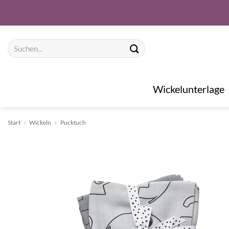
Zum
Inhalt
springen
Suchen
nach:
Wickelunterlage
Start
»
Wickeln
»
Pucktuch