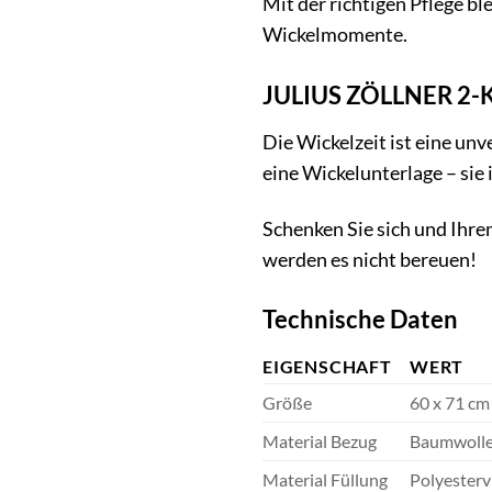
Mit der richtigen Pflege b
Wickelmomente.
JULIUS ZÖLLNER 2-Ke
Die Wickelzeit ist eine unv
eine Wickelunterlage – sie 
Schenken Sie sich und Ihr
werden es nicht bereuen!
Technische Daten
EIGENSCHAFT
WERT
Größe
60 x 71 cm
Material Bezug
Baumwolle
Material Füllung
Polyesterv