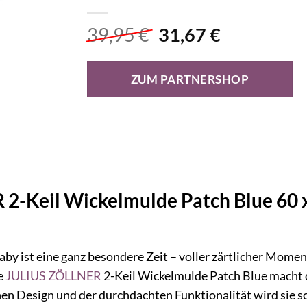
Ursprünglicher
Aktueller
39,95
€
31,67
€
Preis
Preis
war:
ist:
ZUM PARTNERSHOP
39,95 €
31,67 €.
-Keil Wickelmulde Patch Blue 60 x 
aby ist eine ganz besondere Zeit – voller zärtlicher Mom
ie
JULIUS ZÖLLNER
2-Keil Wickelmulde Patch Blue macht
chen Design und der durchdachten Funktionalität wird sie s