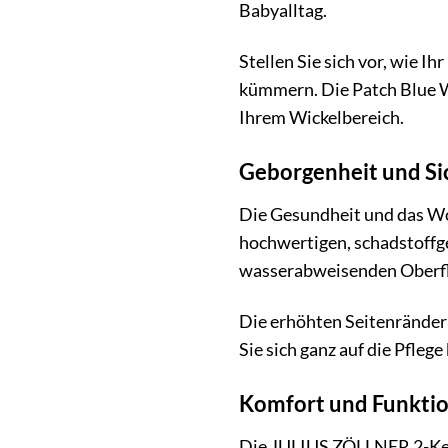
Babyalltag.
Stellen Sie sich vor, wie I
kümmern. Die Patch Blue W
Ihrem Wickelbereich.
Geborgenheit und Sic
Die Gesundheit und das Wo
hochwertigen, schadstoffge
wasserabweisenden Oberfläc
Die erhöhten Seitenränder 
Sie sich ganz auf die Pfle
Komfort und Funktion
Die JULIUS ZÖLLNER 2-Keil