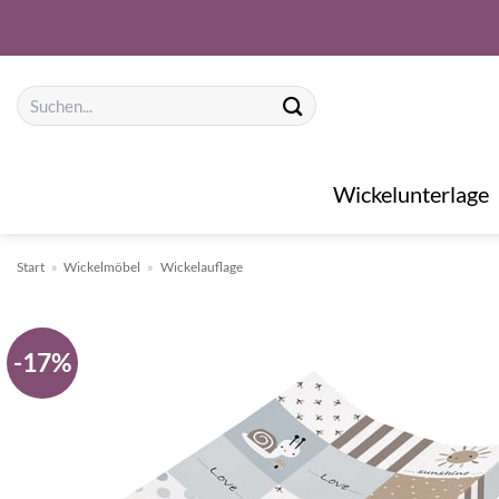
Zum
Inhalt
springen
Suchen
nach:
Wickelunterlage
Start
»
Wickelmöbel
»
Wickelauflage
-17%