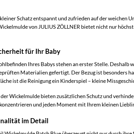
hr kleiner Schatz entspannt und zufrieden auf der weichen Un
ickelmulde von JULIUS ZÖLLNER bietet nicht nur höchsten
herheit für Ihr Baby
hlbefinden Ihres Babys stehen an erster Stelle. Deshal
prüften Materialien gefertigt. Der Bezug ist besonders ha
he ist die Reinigung ein Kinderspiel – kleine Missgeschic
der Wickelmulde bieten zusätzlichen Schutz und verhinder
ge konzentrieren und jeden Moment mit Ihrem kleinen Liebli
alität im Detail
 Wickelmulde Patch Blue überzeugt nicht nur durch ihre S