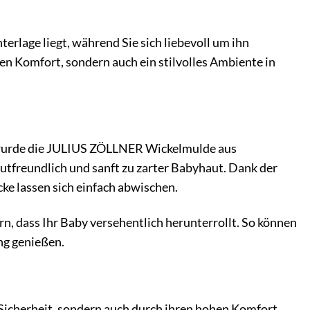
terlage liegt, während Sie sich liebevoll um ihn
 Komfort, sondern auch ein stilvolles Ambiente in
b wurde die JULIUS ZÖLLNER Wickelmulde aus
utfreundlich und sanft zu zarter Babyhaut. Dank der
ke lassen sich einfach abwischen.
n, dass Ihr Baby versehentlich herunterrollt. So können
ng genießen.
icherheit, sondern auch durch ihren hohen Komfort.