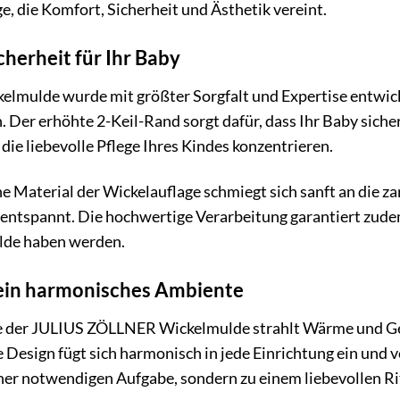
e, die Komfort, Sicherheit und Ästhetik vereint.
herheit für Ihr Baby
mulde wurde mit größter Sorgfalt und Expertise entwic
. Der erhöhte 2-Keil-Rand sorgt dafür, dass Ihr Baby siche
 die liebevolle Pflege Ihres Kindes konzentrieren.
 Material der Wickelauflage schmiegt sich sanft an die zar
ntspannt. Die hochwertige Verarbeitung garantiert zudem
lde haben werden.
r ein harmonisches Ambiente
 der JULIUS ZÖLLNER Wickelmulde strahlt Wärme und Gebo
 Design fügt sich harmonisch in jede Einrichtung ein und v
iner notwendigen Aufgabe, sondern zu einem liebevollen 