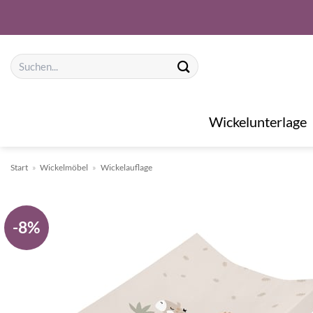
Zum
Inhalt
springen
Suchen
nach:
Wickelunterlage
Start
»
Wickelmöbel
»
Wickelauflage
-8%