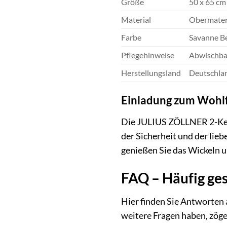
Größe
50 x 65 cm
Material
Obermateri
Farbe
Savanne B
Pflegehinweise
Abwischbar
Herstellungsland
Deutschla
Einladung zum Wohl
Die JULIUS ZÖLLNER 2-Keil 
der Sicherheit und der li
genießen Sie das Wickeln u
FAQ – Häufig ge
Hier finden Sie Antworten 
weitere Fragen haben, zöger