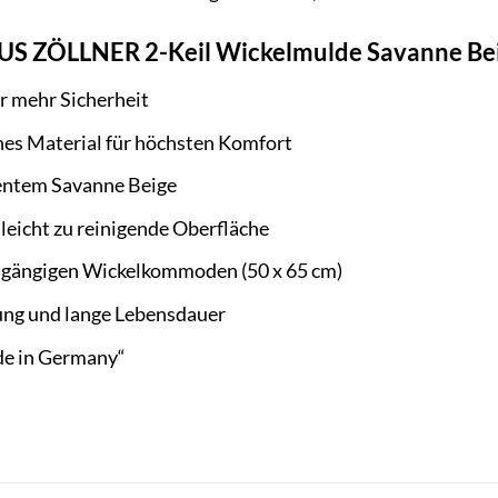
IUS ZÖLLNER 2-Keil Wickelmulde Savanne Beig
r mehr Sicherheit
hes Material für höchsten Komfort
zentem Savanne Beige
eicht zu reinigende Oberfläche
n gängigen Wickelkommoden (50 x 65 cm)
ung und lange Lebensdauer
de in Germany“