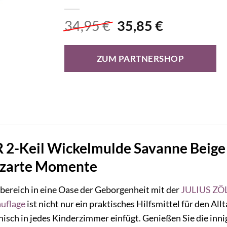
Ursprünglicher
Aktueller
34,95
€
35,85
€
Preis
Preis
war:
ist:
ZUM PARTNERSHOP
34,95 €
35,85 €.
-Keil Wickelmulde Savanne Beige (5
ür zarte Momente
bereich in eine Oase der Geborgenheit mit der
JULIUS ZÖ
uflage
ist nicht nur ein praktisches Hilfsmittel für den All
onisch in jedes Kinderzimmer einfügt. Genießen Sie die i