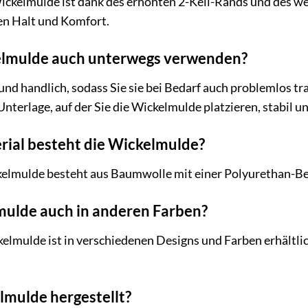
ckelmulde ist dank des erhöhten 2-Keil-Rands und des wei
en Halt und Komfort.
kelmulde auch unterwegs verwenden?
 und handlich, sodass Sie sie bei Bedarf auch problemlos
Unterlage, auf der Sie die Wickelmulde platzieren, stabil und
rial besteht die Wickelmulde?
elmulde besteht aus Baumwolle mit einer Polyurethan-Besc
lmulde auch in anderen Farben?
ulde ist in verschiedenen Designs und Farben erhältlich.
lmulde hergestellt?