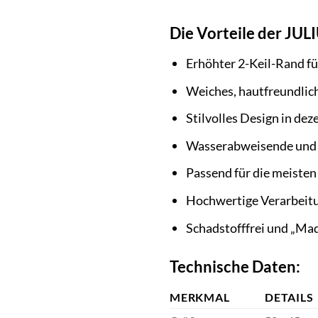
Die Vorteile der JUL
Erhöhter 2-Keil-Rand fü
Weiches, hautfreundlic
Stilvolles Design in de
Wasserabweisende und l
Passend für die meiste
Hochwertige Verarbeit
Schadstofffrei und „Ma
Technische Daten:
MERKMAL
DETAILS