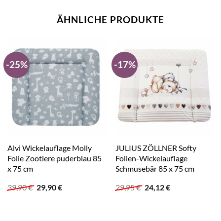
ÄHNLICHE PRODUKTE
-25%
-17%
Alvi Wickelauflage Molly
JULIUS ZÖLLNER Softy
Folie Zootiere puderblau 85
Folien-Wickelauflage
x 75 cm
Schmusebär 85 x 75 cm
Ursprünglicher
Aktueller
Ursprünglicher
Aktueller
39,90
€
29,90
€
29,95
€
24,12
€
Preis
Preis
Preis
Preis
war:
ist:
war:
ist:
39,90 €
29,90 €.
29,95 €
24,12 €.