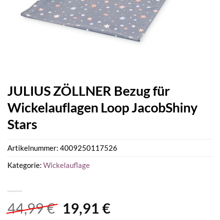
JULIUS ZÖLLNER Bezug für
Wickelauflagen Loop JacobShiny
Stars
Artikelnummer:
4009250117526
Kategorie:
Wickelauflage
Ursprünglicher
Aktueller
44,99
€
19,91
€