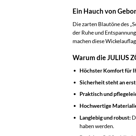
Ein Hauch von Gebor
Die zarten Blautöne des „
der Ruhe und Entspannung, 
machen diese Wickelauflag
Warum die JULIUS ZÖL
Höchster Komfort für I
Sicherheit steht an erst
Praktisch und pflegelei
Hochwertige Materiali
Langlebig und robust:
Di
haben werden.