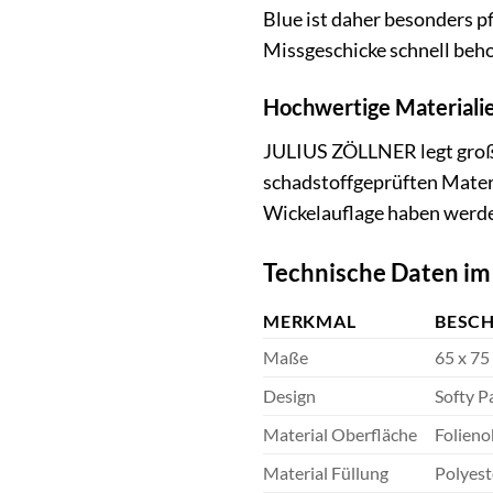
Blue ist daher besonders p
Missgeschicke schnell behob
Hochwertige Materialie
JULIUS ZÖLLNER legt großen
schadstoffgeprüften Materia
Wickelauflage haben werde
Technische Daten im
MERKMAL
BESC
Maße
65 x 75
Design
Softy P
Material Oberfläche
Folieno
Material Füllung
Polyest