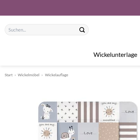
Zum
Inhalt
springen
Suchen
nach:
Wickelunterlage
Start
»
Wickelmöbel
»
Wickelauflage