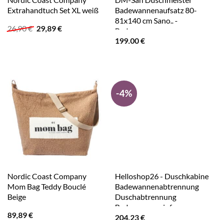
Extrahandtuch Set XL weiß
Badewannenaufsatz 80-
81x140 cm Sano.. -
Ursprünglicher
Aktueller
26,90
€
29,89
€
Badewanne
Preis
Preis
199.00
€
war:
ist:
26,90 €
29,89 €.
-4%
Nordic Coast Company
Helloshop26 - Duschkabine
Mom Bag Teddy Bouclé
Badewannenabtrennung
Beige
Duschabtrennung
Badewanneneinfassung
89,89
€
204.23
€
Badezimmeraccessoire