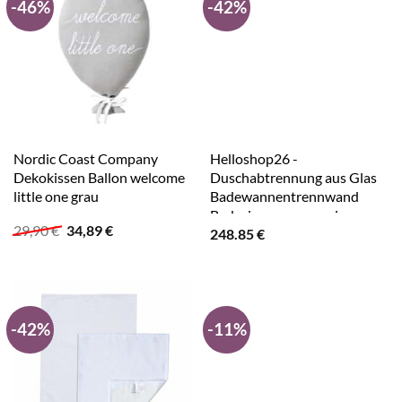
-46%
-42%
Nordic Coast Company
Helloshop26 -
Dekokissen Ballon welcome
Duschabtrennung aus Glas
little one grau
Badewannentrennwand
Badezimmeraccessoire
Ursprünglicher
Aktueller
29,90
€
34,89
€
248.85
€
Duschabtrennung für den
Preis
Preis
Wohnbereich ESG 100x195
war:
ist:
cm 02_0002151
29,90 €
34,89 €.
-42%
-11%