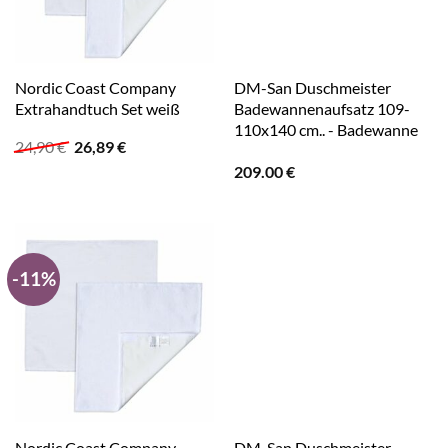
Nordic Coast Company
DM-San Duschmeister
Extrahandtuch Set weiß
Badewannenaufsatz 109-
110x140 cm.. - Badewanne
Ursprünglicher
Aktueller
24,90
€
26,89
€
Preis
Preis
209.00
€
war:
ist:
24,90 €
26,89 €.
-11%
Nordic Coast Company
DM-San Duschmeister