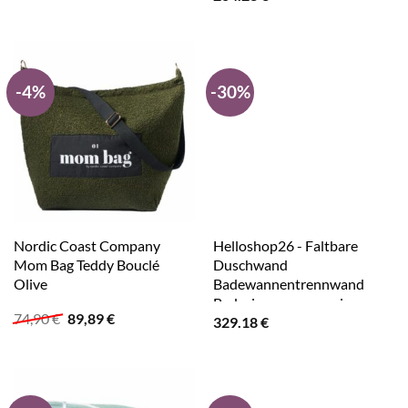
Inneneinrichtung ESG 80 x
02_0002022
-4%
-30%
Nordic Coast Company
Helloshop26 - Faltbare
Mom Bag Teddy Bouclé
Duschwand
Olive
Badewannentrennwand
Badezimmeraccessoire
Ursprünglicher
Aktueller
74,90
€
89,89
€
329.18
€
Duschkabine
Preis
Preis
Inneneinrichtung ESG-Glas
war:
ist:
110 x 190 cm 02_0002169
74,90 €
89,89 €.