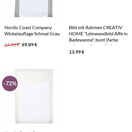
Nordic Coast Company
Bild mit Rahmen CREATIV
Wickelauflage Schmal Grau
HOME "Leinwandbild Affe in
Badewanne", bunt (farbe
Ursprünglicher
Aktueller
64,90
€
69,89
€
rahmen: schwarz, farbe
Preis
Preis
13.99
€
bild(er): bunt), B:30cm
war:
ist:
H:40cm T:1,8cm, Bilder, mit
64,90 €
69,89 €.
Rahmen
-72%