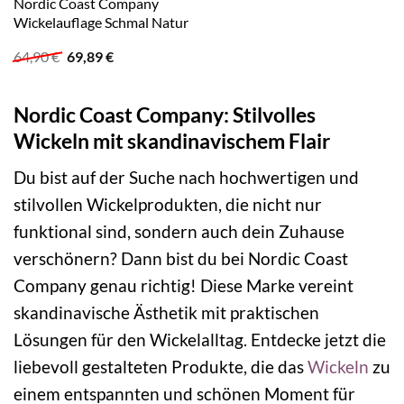
Nordic Coast Company
Wickelauflage Schmal Natur
Ursprünglicher
Aktueller
64,90
€
69,89
€
Preis
Preis
war:
ist:
64,90 €
69,89 €.
Nordic Coast Company: Stilvolles
Wickeln mit skandinavischem Flair
Du bist auf der Suche nach hochwertigen und
stilvollen Wickelprodukten, die nicht nur
funktional sind, sondern auch dein Zuhause
verschönern? Dann bist du bei Nordic Coast
Company genau richtig! Diese Marke vereint
skandinavische Ästhetik mit praktischen
Lösungen für den Wickelalltag. Entdecke jetzt die
liebevoll gestalteten Produkte, die das
Wickeln
zu
einem entspannten und schönen Moment für