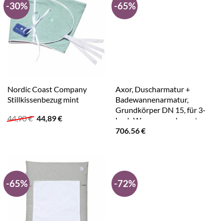
-30%
-65%
Nordic Coast Company
Axor, Duscharmatur +
Stillkissenbezug mint
Badewannenarmatur,
Grundkörper DN 15, für 3-
Ursprünglicher
Aktueller
44,90
€
44,89
€
Loch Wannenrandarmatur
Preis
Preis
706.56
€
war:
ist:
44,90 €
44,89 €.
-65%
-72%