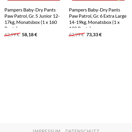
Pampers Baby-Dry Pants
Pampers Baby-Dry Pants
Paw Patrol, Gr. 5 Junior 12-
Paw Patrol, Gr. 6 Extra Large
17kg, Monatsbox (1 x 160
14-19kg, Monatsbox (1 x
Pants)
138 Pants)
Ursprünglicher
Aktueller
Ursprünglicher
Aktueller
62,99
€
58,18
€
62,99
€
73,33
€
Preis
Preis
Preis
Preis
war:
ist:
war:
ist:
62,99 €
58,18 €.
62,99 €
73,33 €.
IMPRESSUM
DATENSCHUTZ