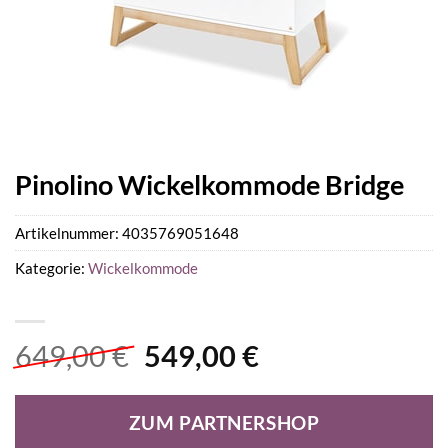
Pinolino Wickelkommode Bridge
Artikelnummer:
4035769051648
Kategorie:
Wickelkommode
Ursprünglicher
Aktueller
649,00
€
549,00
€
Preis
Preis
war:
ist:
ZUM PARTNERSHOP
649,00 €
549,00 €.