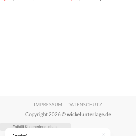
Preis
Preis
Preis
Preis
war:
ist:
war:
ist:
219,90 €
158,36 €.
629,90 €
442,61 €.
IMPRESSUM
DATENSCHUTZ
Copyright 2026 ©
wickelunterlage.de
Anzeige*