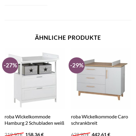
ÄHNLICHE PRODUKTE
-27%
-29%
roba Wickelkommode
roba Wickelkommode Caro
Hamburg 2 Schubladen weiß
schrankbreit
Ursprünglicher
Aktueller
Ursprünglicher
Aktueller
219,90
€
158,36
€
629,90
€
442,61
€