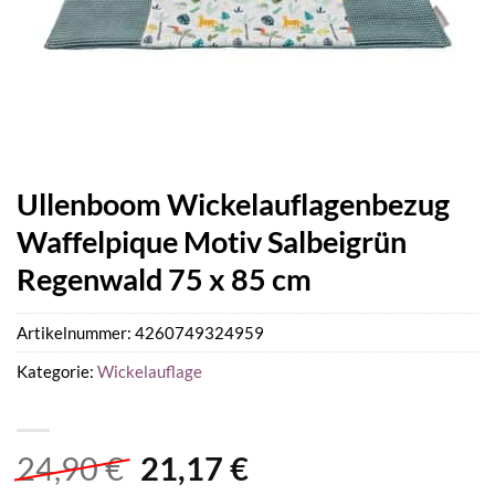
Ullenboom Wickelauflagenbezug
Waffelpique Motiv Salbeigrün
Regenwald 75 x 85 cm
Artikelnummer:
4260749324959
Kategorie:
Wickelauflage
Ursprünglicher
Aktueller
24,90
€
21,17
€