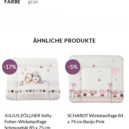
FARBE
grün
ÄHNLICHE PRODUKTE
-17%
-5%
JULIUS ZÖLLNER Softy
SCHARDT Wickelauflage 84
Folien-Wickelauflage
x 74 cm Banjo Pink
Schmusebär 85 x 75 cm