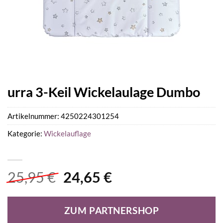
urra 3-Keil Wickelaulage Dumbo
Artikelnummer:
4250224301254
Kategorie:
Wickelauflage
Ursprünglicher
Aktueller
25,95
€
24,65
€
Preis
Preis
war:
ist:
ZUM PARTNERSHOP
25,95 €
24,65 €.