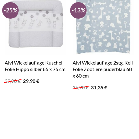
-25%
-13%
Alvi Wickelauflage Kuschel
Alvi Wickelauflage 2stg. Keil
Folie Hippo silber 85 x 75 cm
Folie Zootiere puderblau 68
x 60 cm
Ursprünglicher
Aktueller
39,90
€
29,90
€
Preis
Preis
Ursprünglicher
Aktueller
35,90
€
31,35
€
war:
ist:
Preis
Preis
39,90 €
29,90 €.
war:
ist:
35,90 €
31,35 €.